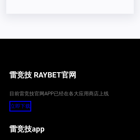
雷竞技 RAYBET官网
目前雷竞技官网APP已经在各大应用商店上线
立即下载
雷竞技app