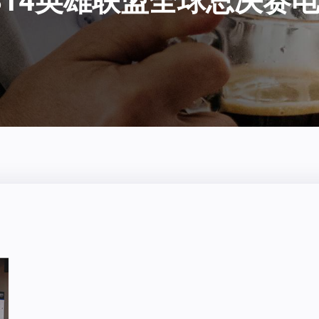
S14英雄联盟全球总决赛