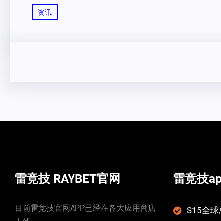
资讯
雷竞技 RAYBET官网
雷竞技ap
目前雷竞技官网APP已经在各大应用商店
S15全