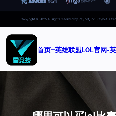
跳
至
内
首页–英雄联盟LOL官网-
容