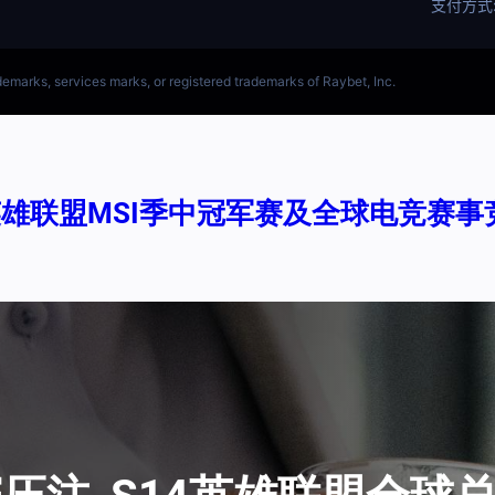
英雄联盟MSI季中冠军赛及全球电竞赛事