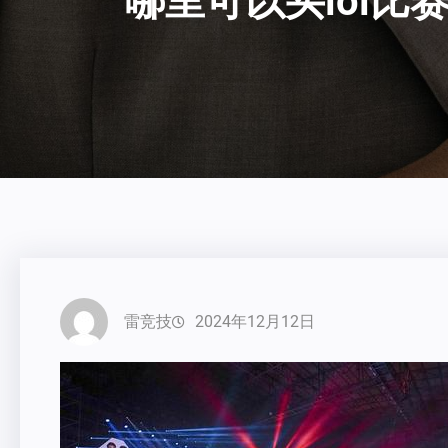
哪里可以买lol比
雷竞技
2024年12月12日