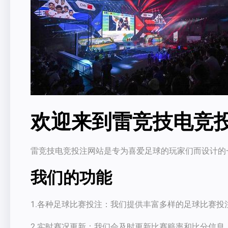
欢迎来到雷竞技电竞
雷竞技电竞投注网站是专为喜爱足球的玩家们而设计的
我们的功能
1.各种足球比赛投注：我们提供丰富多样的足球比赛
2.实时赛况更新：我们会及时更新比赛赔率和比分信息