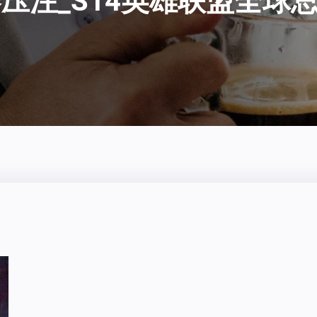
赛压注_S14英雄联盟全