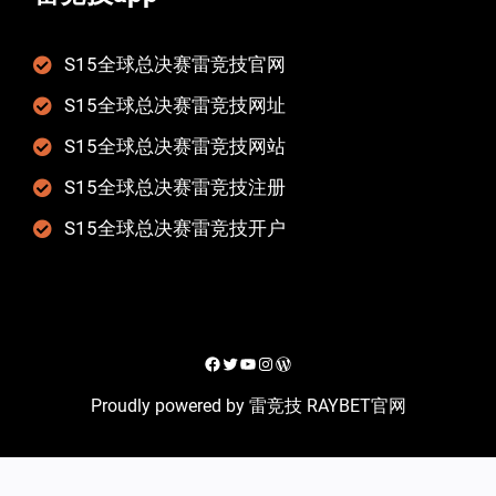
S15全球总决赛雷竞技官网
S15全球总决赛雷竞技网址
S15全球总决赛雷竞技网站
S15全球总决赛雷竞技注册
S15全球总决赛雷竞技开户
Facebook
Twitter
YouTube
Instagram
WordPress
Proudly powered by 雷竞技 RAYBET官网