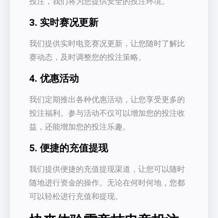
投注，我们将为您提供安全的投注环境。
3. 实时赛况更新
我们提供实时电竞赛况更新，让您随时了解比
赛动态，及时调整您的投注策略。
4. 优惠活动
我们定期推出各种优惠活动，让您享受更多的
投注福利。参与活动不仅可以增加您的投注收
益，还能增加您的投注乐趣。
5. 便捷的充值提现
我们提供便捷的充值提现渠道，让您可以随时
随地进行资金的操作。无论在何时何地，您都
可以轻松进行充值和提现。