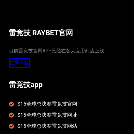
雷竞技 RAYBET官网
目前雷竞技官网APP已经在各大应用商店上线
立即下载
雷竞技app
S15全球总决赛雷竞技官网
S15全球总决赛雷竞技网址
S15全球总决赛雷竞技网站