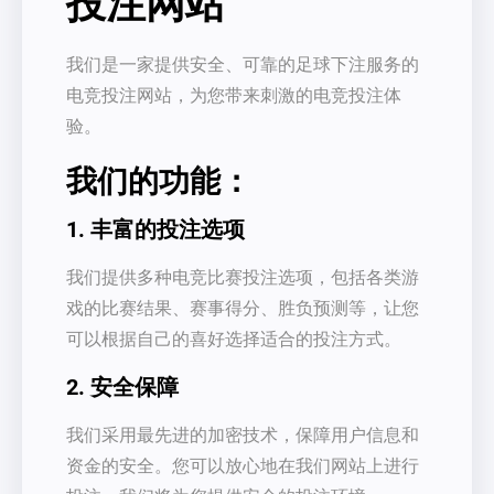
投注网站
我们是一家提供安全、可靠的足球下注服务的
电竞投注网站，为您带来刺激的电竞投注体
验。
我们的功能：
1. 丰富的投注选项
我们提供多种电竞比赛投注选项，包括各类游
戏的比赛结果、赛事得分、胜负预测等，让您
可以根据自己的喜好选择适合的投注方式。
2. 安全保障
我们采用最先进的加密技术，保障用户信息和
资金的安全。您可以放心地在我们网站上进行