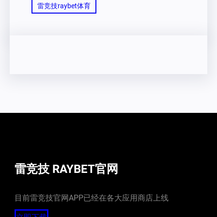
雷竞技raybet体育
雷竞技 RAYBET官网
目前雷竞技官网APP已经在各大应用商店上线