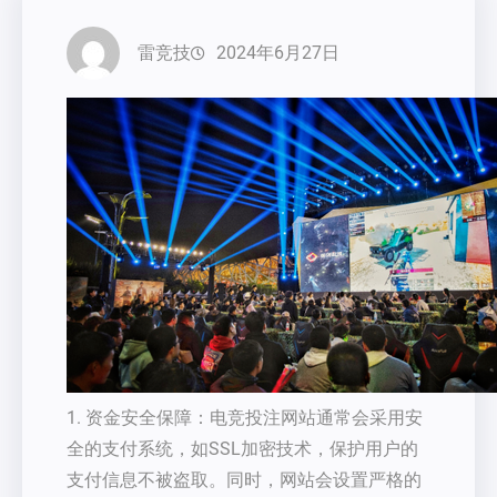
雷竞技
2024年6月27日
1. 资金安全保障：电竞投注网站通常会采用安
全的支付系统，如SSL加密技术，保护用户的
支付信息不被盗取。同时，网站会设置严格的