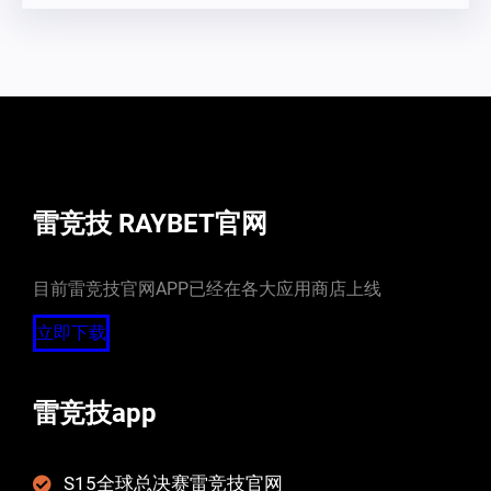
雷竞技 RAYBET官网
目前雷竞技官网APP已经在各大应用商店上线
立即下载
雷竞技app
S15全球总决赛雷竞技官网