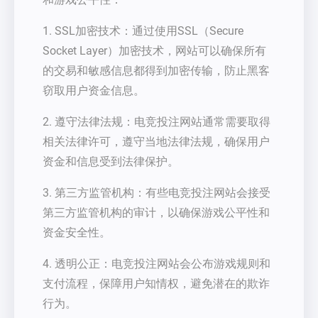
1. SSL加密技术：通过使用SSL（Secure
Socket Layer）加密技术，网站可以确保所有
的交易和敏感信息都得到加密传输，防止黑客
窃取用户资金信息。
2. 遵守法律法规：电竞投注网站通常需要取得
相关法律许可，遵守当地法律法规，确保用户
资金和信息受到法律保护。
3. 第三方监管机构：有些电竞投注网站会接受
第三方监管机构的审计，以确保游戏公平性和
资金安全性。
4. 透明公正：电竞投注网站会公布游戏规则和
支付流程，保障用户知情权，避免潜在的欺诈
行为。