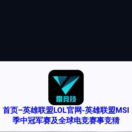
首页–英雄联盟LOL官网-英雄联盟MSI
季中冠军赛及全球电竞赛事竞猜