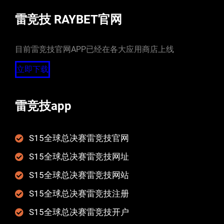
雷竞技 RAYBET官网
目前雷竞技官网APP已经在各大应用商店上线
立即下载
雷竞技app
S15全球总决赛雷竞技官网
S15全球总决赛雷竞技网址
S15全球总决赛雷竞技网站
S15全球总决赛雷竞技注册
S15全球总决赛雷竞技开户