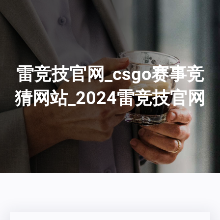
雷竞技官网_csgo赛事竞
猜网站_2024雷竞技官网