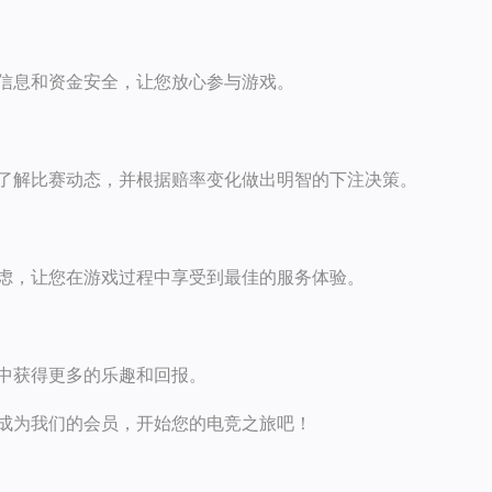
信息和资金安全，让您放心参与游戏。
了解比赛动态，并根据赔率变化做出明智的下注决策。
虑，让您在游戏过程中享受到最佳的服务体验。
中获得更多的乐趣和回报。
成为我们的会员，开始您的电竞之旅吧！