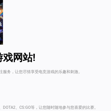
戏网站!
注服务，让您尽情享受电竞游戏的乐趣和刺激。
OTA2、CS:GO等，让您随时随地参与您喜爱的比赛。