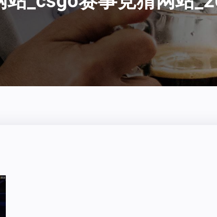
站_csgo赛事竞猜网站_2