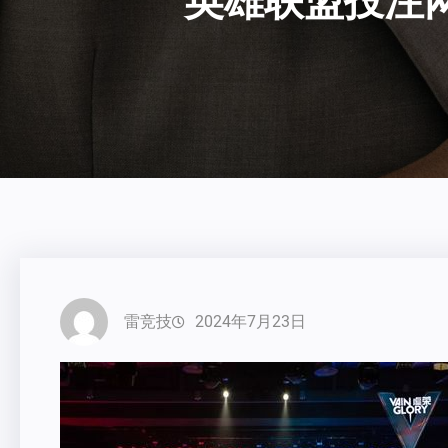
英雄联盟投注网
雷竞技
2024年7月23日