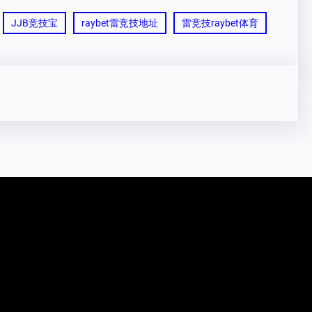
JJB竞技宝
raybet雷竞技地址
雷竞技raybet体育