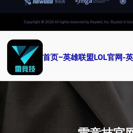
跳
至
内
首页–英雄联盟LOL官网-
容