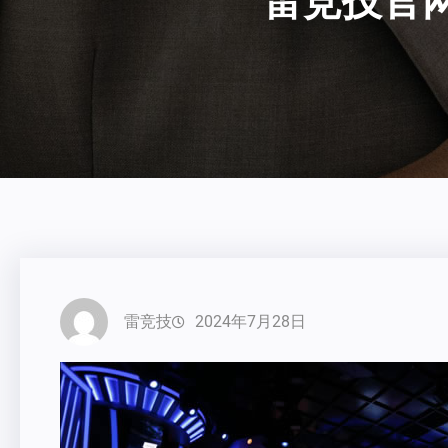
雷竞技官网下
雷竞技
2024年7月28日