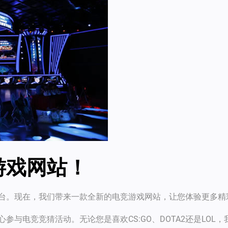
游戏网站！
台。现在，我们带来一款全新的电竞游戏网站，让您体验更多精
与电竞竞猜活动。无论您是喜欢CS:GO、DOTA2还是LOL