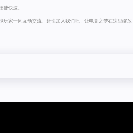
便捷快速。
球玩家一同互动交流。赶快加入我们吧，让电竞之梦在这里绽放