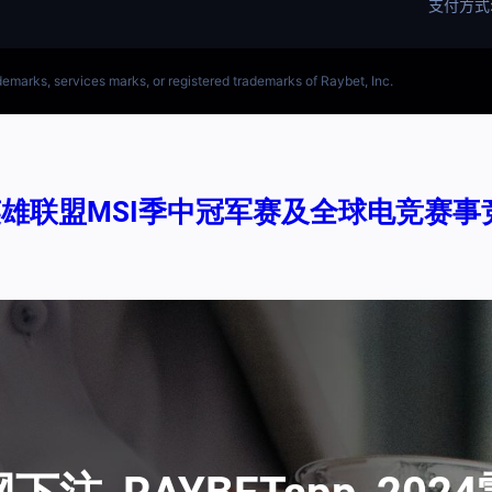
英雄联盟MSI季中冠军赛及全球电竞赛事