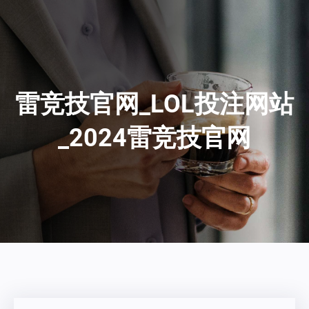
雷竞技官网_LOL投注网站
_2024雷竞技官网