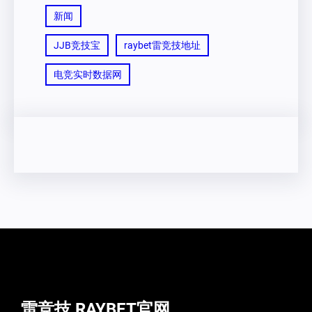
新闻
JJB竞技宝
raybet雷竞技地址
电竞实时数据网
雷竞技 RAYBET官网