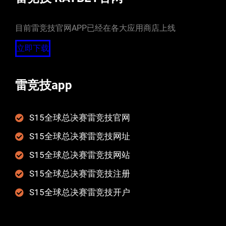
目前雷竞技官网APP已经在各大应用商店上线
立即下载
雷竞技app
S15全球总决赛雷竞技官网
S15全球总决赛雷竞技网址
S15全球总决赛雷竞技网站
S15全球总决赛雷竞技注册
S15全球总决赛雷竞技开户