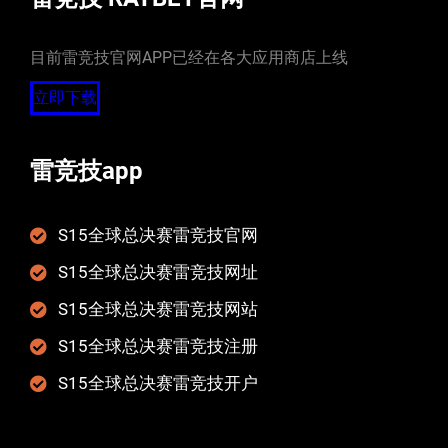
目前雷竞技官网APP已经在各大应用商店上线
立即下载
雷竞技app
S15全球总决赛雷竞技官网
S15全球总决赛雷竞技网址
S15全球总决赛雷竞技网站
S15全球总决赛雷竞技注册
S15全球总决赛雷竞技开户