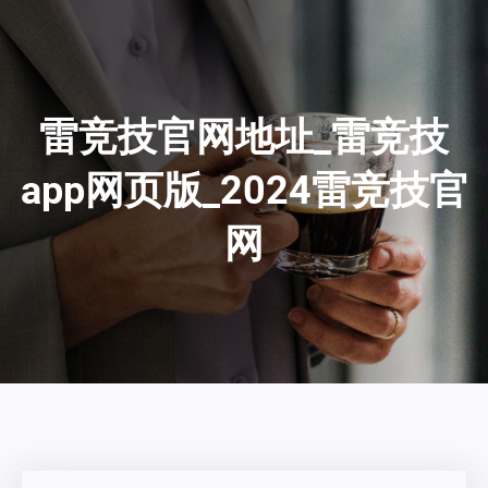
雷竞技官网地址_雷竞技
app网页版_2024雷竞技官
网