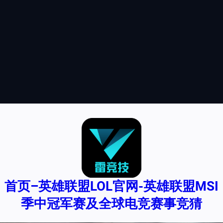
首页–英雄联盟LOL官网-英雄联盟MSI
季中冠军赛及全球电竞赛事竞猜