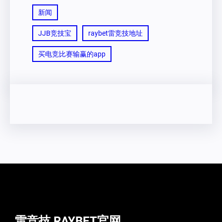
新闻
JJB竞技宝
raybet雷竞技地址
买电竞比赛输赢的app
雷竞技 RAYBET官网