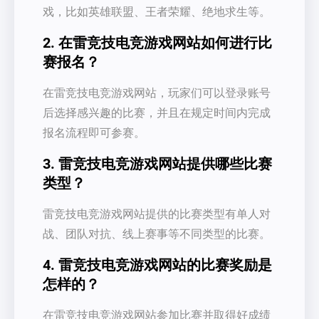
戏，比如英雄联盟、王者荣耀、绝地求生等。
2. 在雷竞技电竞游戏网站如何进行比
赛报名？
在雷竞技电竞游戏网站，玩家们可以登录账号
后选择感兴趣的比赛，并且在规定时间内完成
报名流程即可参赛。
3. 雷竞技电竞游戏网站提供哪些比赛
类型？
雷竞技电竞游戏网站提供的比赛类型有单人对
战、团队对抗、线上赛事等不同类型的比赛。
4. 雷竞技电竞游戏网站的比赛奖励是
怎样的？
在雷竞技电竞游戏网站参加比赛并取得好成绩