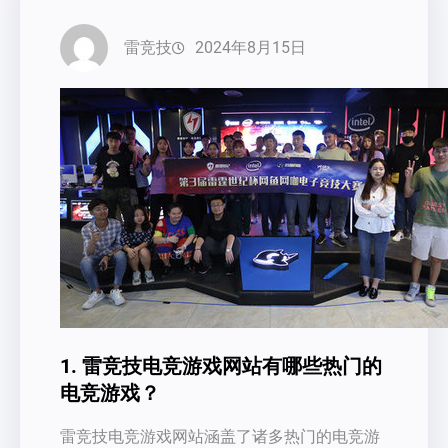
雷竞技
2024年8月15日
1. 雷竞技电竞游戏网站有哪些热门的
电竞游戏？
雷竞技电竞游戏网站涵盖了诸多热门的电竞游