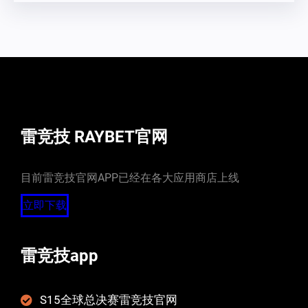
雷竞技 RAYBET官网
目前雷竞技官网APP已经在各大应用商店上线
立即下载
雷竞技app
S15全球总决赛雷竞技官网