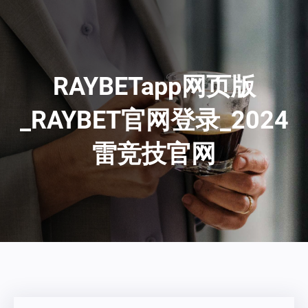
RAYBETapp网页版
_RAYBET官网登录_2024
雷竞技官网