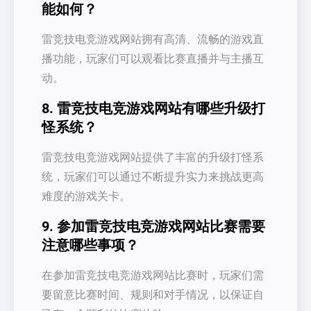
能如何？
雷竞技电竞游戏网站拥有高清、流畅的游戏直
播功能，玩家们可以观看比赛直播并与主播互
动。
8. 雷竞技电竞游戏网站有哪些升级打
怪系统？
雷竞技电竞游戏网站提供了丰富的升级打怪系
统，玩家们可以通过不断提升实力来挑战更高
难度的游戏关卡。
9. 参加雷竞技电竞游戏网站比赛需要
注意哪些事项？
在参加雷竞技电竞游戏网站比赛时，玩家们需
要留意比赛时间、规则和对手情况，以保证自