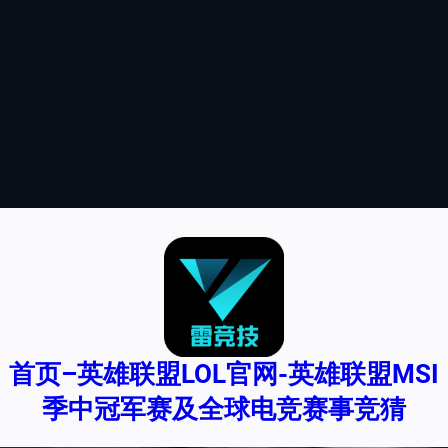
首页–英雄联盟LOL官网-英雄联盟MSI
季中冠军赛及全球电竞赛事竞猜