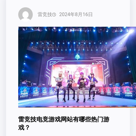
雷竞技
2024年8月16日
雷竞技电竞游戏网站有哪些热门游
戏？