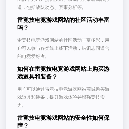
道，包括战队动态、赛事分析等。
雷竞技电竞游戏网站的社区活动丰富
吗？
雷竞技电竞游戏网站的社区活动丰富多彩，用
户可以参与各类线上线下活动，结识志同道合
的电竞爱好者。
如何在雷竞技电竞游戏网站上购买游
戏道具和装备？
用户可以通过雷竞技电竞游戏网站商城购买游
戏道具和装备，提升游戏体验并增强竞技实
力。
雷竞技电竞游戏网站的安全性如何保
障？