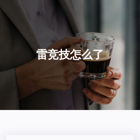
雷竞技怎么了