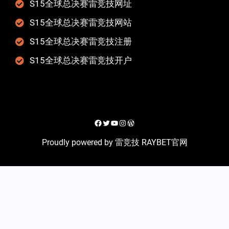
S15全球总决赛雷竞技网址
S15全球总决赛雷竞技网站
S15全球总决赛雷竞技注册
S15全球总决赛雷竞技开户
Facebook
Twitter
YouTube
Instagram
WordPress
Proudly powered by 雷竞技 RAYBET官网