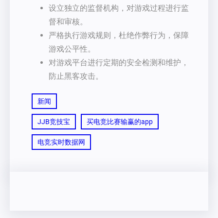
设立独立的监督机构，对游戏过程进行监
督和审核。
严格执行游戏规则，杜绝作弊行为，保障
游戏公平性。
对游戏平台进行定期的安全检测和维护，
防止黑客攻击。
新闻
JJB竞技宝
买电竞比赛输赢的app
电竞实时数据网