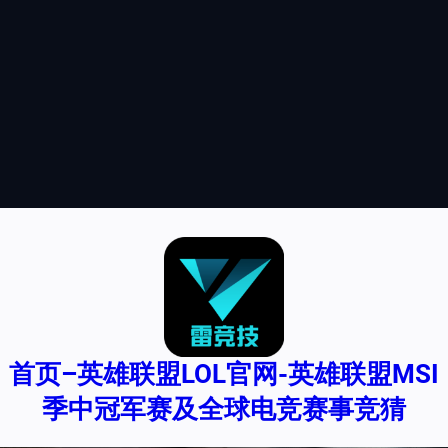
首页–英雄联盟LOL官网-英雄联盟MSI
季中冠军赛及全球电竞赛事竞猜