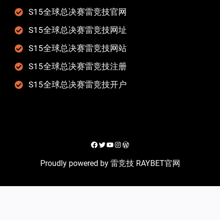
S15全球总决赛雷竞技官网
S15全球总决赛雷竞技网址
S15全球总决赛雷竞技网站
S15全球总决赛雷竞技注册
S15全球总决赛雷竞技开户
Facebook
Twitter
YouTube
Instagram
WordPress
Proudly powered by 雷竞技 RAYBET官网