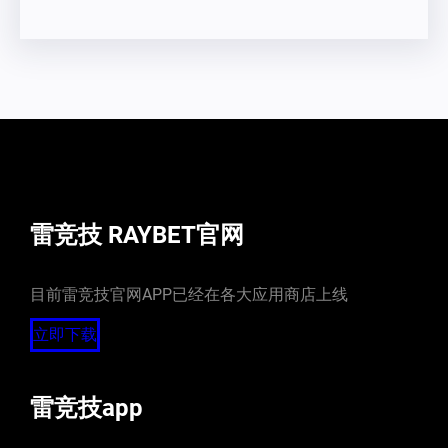
雷竞技 RAYBET官网
目前雷竞技官网APP已经在各大应用商店上线
立即下载
雷竞技app