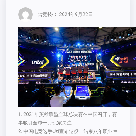
雷竞技
2024年9月22日
1. 2021年英雄联盟全球总决赛在中国召开，赛
事吸引全球千万玩家关注
2. 中国电竞选手Uzi宣布退役，结束八年职业生