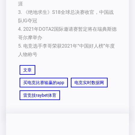
涯
3. 《绝地求生》S18全球总决赛收官，中国战
队IG夺冠
4. 2021年DOTA2国际邀请赛暂定将在瑞典斯德
哥尔摩举办
5. 电竞选手李哥荣获2021年“中国好人榜”年度
人物称号
文章
买电竞比赛输赢的app
电竞实时数据网
雷竞技raybet体育