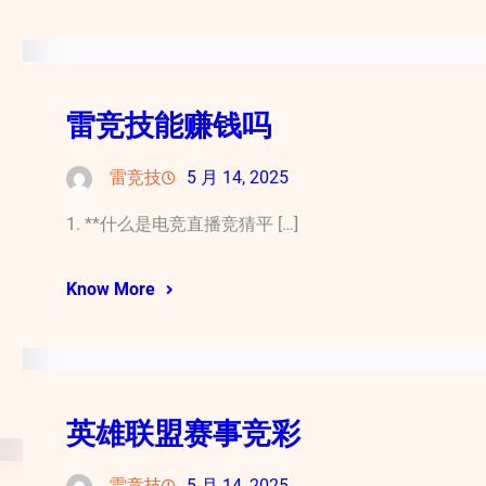
雷竞技能赚钱吗
雷竞技
5 月 14, 2025
1. **什么是电竞直播竞猜平 […]
Know More
英雄联盟赛事竞彩
雷竞技
5 月 14, 2025