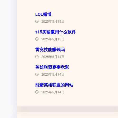
LOL赌博
2025年5月15日
s15买输赢用什么软件
2025年5月15日
雷竞技能赚钱吗
2025年5月14日
英雄联盟赛事竞彩
2025年5月14日
能赌英雄联盟的网站
2025年5月14日