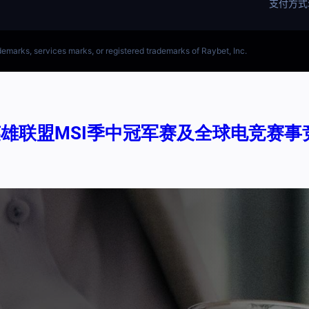
英雄联盟MSI季中冠军赛及全球电竞赛事