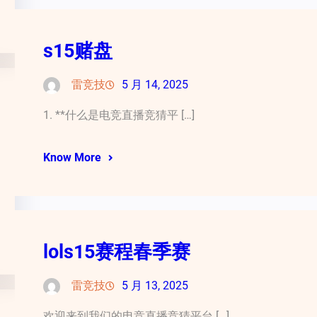
s15赌盘
雷竞技
5 月 14, 2025
1. **什么是电竞直播竞猜平 […]
Know More
lols15赛程春季赛
雷竞技
5 月 13, 2025
欢迎来到我们的电竞直播竞猜平台 […]